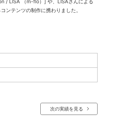
ISA （m-flo）] や、LISAさんによる
るコンテンツの制作に携わりました。
次の実績を見る