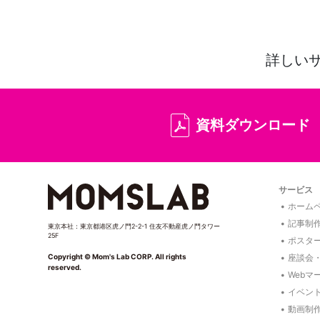
詳しい
資料ダウンロード
サービス
ホームペ
記事制
東京本社：東京都港区虎ノ門2-2-1 住友不動産虎ノ門タワー
25F
ポスタ
座談会
Copyright © Mom's Lab CORP. All rights
reserved.
Webマ
イベン
動画制