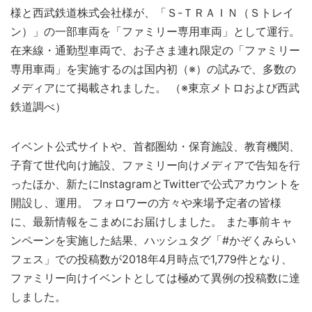
様と西武鉄道株式会社様が、「Ｓ-ＴＲＡＩＮ（Ｓトレイ
ン）」の一部車両を「ファミリー専用車両」として運行。
在来線・通勤型車両で、お子さま連れ限定の「ファミリー
専用車両」を実施するのは国内初（※）の試みで、多数の
メディアにて掲載されました。 （※東京メトロおよび西武
鉄道調べ）
イベント公式サイトや、首都圏幼・保育施設、教育機関、
子育て世代向け施設、ファミリー向けメディアで告知を行
ったほか、新たにInstagramとTwitterで公式アカウントを
開設し、運用。 フォロワーの方々や来場予定者の皆様
に、最新情報をこまめにお届けしました。 また事前キャ
ンペーンを実施した結果、ハッシュタグ「#かぞくみらい
フェス」での投稿数が2018年4月時点で1,779件となり、
ファミリー向けイベントとしては極めて異例の投稿数に達
しました。