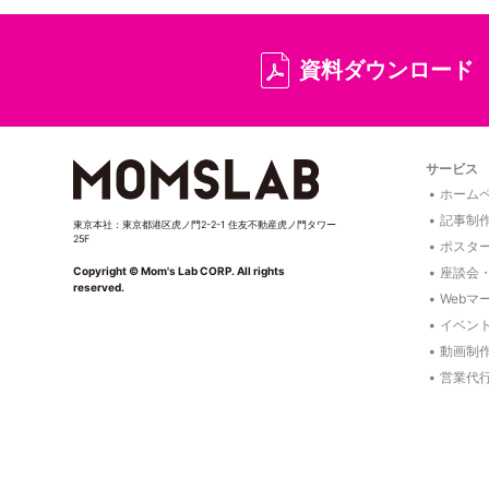
資料ダウンロード
サービス
ホームペ
記事制
東京本社：東京都港区虎ノ門2-2-1 住友不動産虎ノ門タワー
25F
ポスタ
座談会
Copyright © Mom's Lab CORP. All rights
reserved.
Webマ
イベン
動画制
営業代