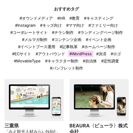
おすすめタグ
#オウンドメディア
#HR
#教育
#キャスティング
#Instagram
#キッズ向け
#ママ向け
#ファミリー向け
#コーポレートサイト
#チラシ制作
#ランディングページ制作
#メルマガ制作
#コンテンツ企画
#イベント企画
#イベントブース運用
#記事執筆
#ホームページ制作
#ECサイト
#アウトバウンド
#WordPress
#決済
#ロゴ
#MovableType
#キャラクター制作
#自治体
#定性調査
#パンフレット制作
三重県
BEAURA〈ビューラ〉株式
会社
「みえ観光人材みらいNAVI」