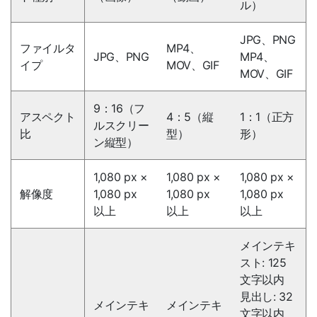
ル）
JPG、PNG
ファイルタ
MP4、
JPG、PNG
MP4、
イプ
MOV、GIF
MOV、GIF
9：16（フ
アスペクト
4：5（縦
1：1（正方
ルスクリー
比
型）
形）
ン縦型）
1,080 px ×
1,080 px ×
1,080 px ×
解像度
1,080 px
1,080 px
1,080 px
以上
以上
以上
メインテキ
スト: 125
文字以内
見出し: 32
メインテキ
メインテキ
文字以内