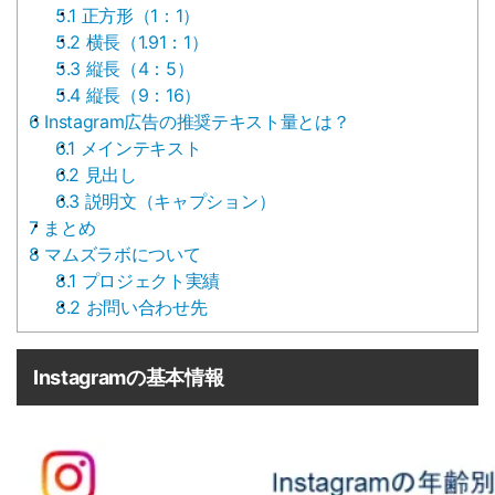
5.1
正方形（1：1）
5.2
横長（1.91：1）
5.3
縦長（4：5）
5.4
縦長（9：16）
6
Instagram広告の推奨テキスト量とは？
6.1
メインテキスト
6.2
見出し
6.3
説明文（キャプション）
7
まとめ
8
マムズラボについて
8.1
プロジェクト実績
8.2
お問い合わせ先
Instagramの基本情報