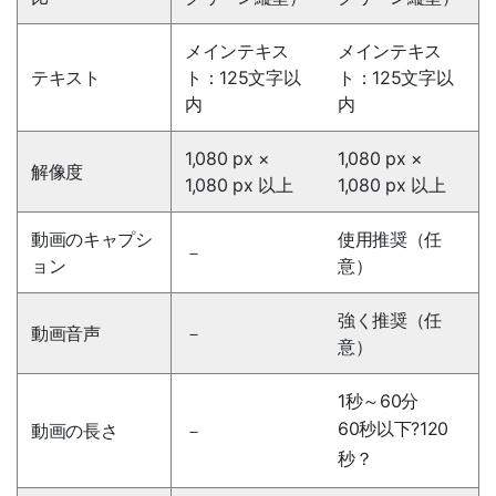
メインテキス
メインテキス
テキスト
ト：125文字以
ト：125文字以
内
内
1,080 px ×
1,080 px ×
解像度
1,080 px 以上
1,080 px 以上
動画のキャプシ
使用推奨
（任
－
ョン
意）
強く推奨
（任
動画音声
－
意）
1秒～60分
60秒以下?120
動画の長さ
－
秒？