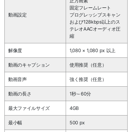
正方画素
固定フレームレート
動画設定
プログレッシブスキャン
および128kbps以上のス
テレオAACオーディオ圧
縮
解像度
1,080 × 1,080 px 以上
動画のキャプション
使用推奨
（任意）
動画音声
強く推奨
（任意）
動画の長さ
1秒～
60分
最大ファイルサイズ
4GB
最小幅
500 px