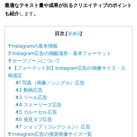
最適なテキスト量や成果が出るクリエイティブのポイント
も紹介
します
。
目次
[
]
非表示
1
Instagramの基本情報
2
Instagram広告の掲載場所・基本フォーマット
3
セーフゾーンについて
4
【フォーマット別】Instagram広告の画像サイズ・入
稿規定
4.1
写真（画像／シングル）広告
4.2
動画広告
4.3
リール広告
4.4
ストーリーズ広告
4.5
カルーセル広告
4.6
発見タブ広告
4.7
ショップ（コレクション）広告
5
Instagram広告の推奨画像サイズ一覧