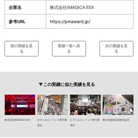
企業名
株式会社IMAGICA EEX
参考URL
https://pmaward.jp/
前の実績を見
実績一覧へ戻
次の実績を見
る
る
る
この実績に似た実績を見る
株式会社IMAGICA EEX
かぞくみらいフェス実行委
かぞくみらいフェス実行委
東日本旅客鉄道株式会社
員会
員会