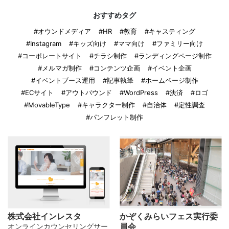
おすすめタグ
#オウンドメディア
#HR
#教育
#キャスティング
#Instagram
#キッズ向け
#ママ向け
#ファミリー向け
#コーポレートサイト
#チラシ制作
#ランディングページ制作
#メルマガ制作
#コンテンツ企画
#イベント企画
#イベントブース運用
#記事執筆
#ホームページ制作
#ECサイト
#アウトバウンド
#WordPress
#決済
#ロゴ
#MovableType
#キャラクター制作
#自治体
#定性調査
#パンフレット制作
株式会社インレスタ
かぞくみらいフェス実行委
員会
オンラインカウンセリングサー