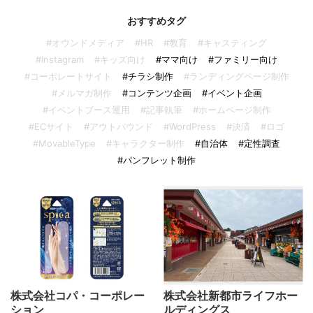
おすすめタグ
#オウンドメディア
#HR
#教育
#キャスティング
#Instagram
#キッズ向け
#ママ向け
#ファミリー向け
#コーポレートサイト
#チラシ制作
#ランディングページ制作
#メルマガ制作
#コンテンツ企画
#イベント企画
#イベントブース運用
#記事執筆
#ホームページ制作
#ECサイト
#アウトバウンド
#WordPress
#決済
#ロゴ
#MovableType
#キャラクター制作
#自治体
#定性調査
#パンフレット制作
株式会社コパ・コーポレー
株式会社新都市ライフホー
ション
ルディングス