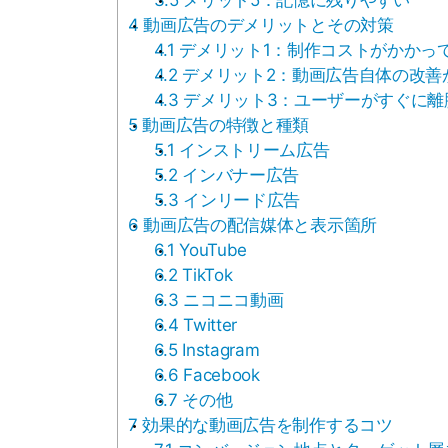
3.5
メリット5：記憶に残りやすい
4
動画広告のデメリットとその対策
4.1
デメリット1：制作コストがかかっ
4.2
デメリット2：動画広告自体の改善
4.3
デメリット3：ユーザーがすぐに離
5
動画広告の特徴と種類
5.1
インストリーム広告
5.2
インバナー広告
5.3
インリード広告
6
動画広告の配信媒体と表示箇所
6.1
YouTube
6.2
TikTok
6.3
ニコニコ動画
6.4
Twitter
6.5
Instagram
6.6
Facebook
6.7
その他
7
効果的な動画広告を制作するコツ