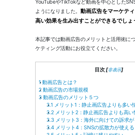
YouTubeやTikTokなど動画を中心と
動画広告をマーケティ
ようになりました。
高い効果を生み出すことができるでしょ
本記事では動画広告のメリットと活用術に
ケティング活動にお役立てください。
目次
[
]
非表示
1
動画広告とは？
2
動画広告の市場規模
3
動画広告のメリット５つ
3.1
メリット1：静止画広告よりも多い
3.2
メリット2：静止画広告よりも高い
3.3
メリット3：海外に向けての訴求が
3.4
メリット4：SNSの拡散力が使える