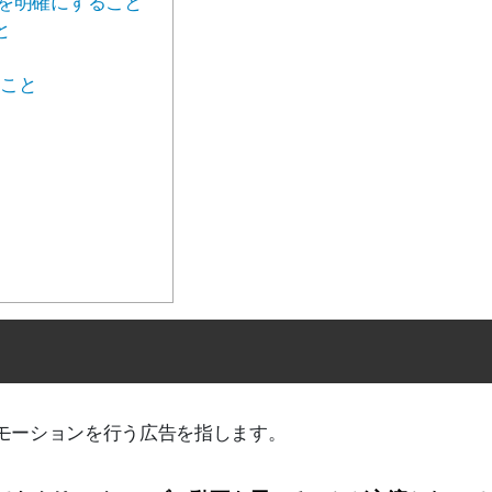
を明確にすること
と
と
こと
モーションを行う広告を指します。