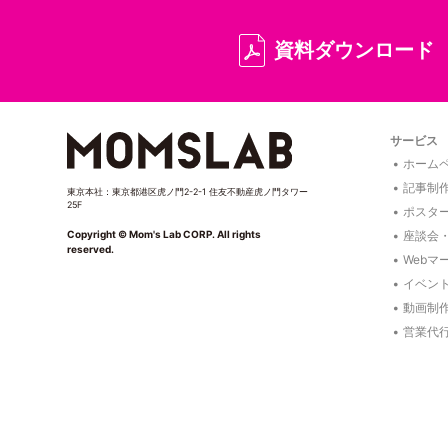
資料ダウンロード
サービス
ホームペ
記事制
東京本社：東京都港区虎ノ門2-2-1 住友不動産虎ノ門タワー
25F
ポスタ
座談会
Copyright © Mom's Lab CORP. All rights
reserved.
Webマ
イベン
動画制
営業代