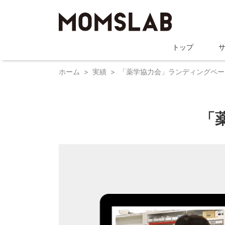
トップ
ホーム
実績
「薬学協力会」ランディングペー
「