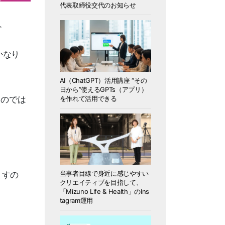
代表取締役交代のお知らせ
す。
かなり
AI（ChatGPT）活用講座 “その
日から”使えるGPTs（アプリ）
を作れて活用できる
るのでは
当事者目線で身近に感じやすい
ますの
クリエイティブを目指して、
「Mizuno Life & Health」のIns
tagram運用