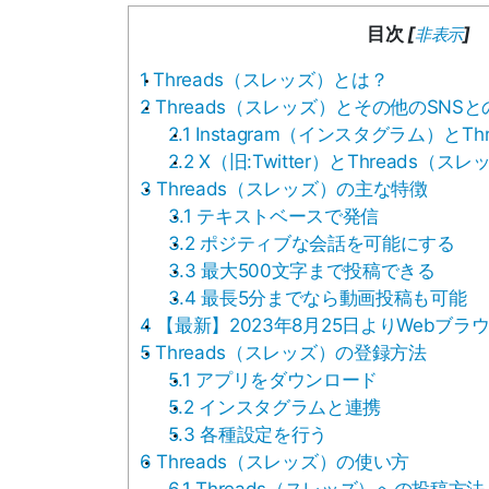
目次
[
]
非表示
1
Threads（スレッズ）とは？
2
Threads（スレッズ）とその他のSNS
2.1
Instagram（インスタグラム）とT
2.2
X（旧:Twitter）とThreads（ス
3
Threads（スレッズ）の主な特徴
3.1
テキストベースで発信
3.2
ポジティブな会話を可能にする
3.3
最大500文字まで投稿できる
3.4
最長5分までなら動画投稿も可能
4
【最新】2023年8月25日よりWebブラ
5
Threads（スレッズ）の登録方法
5.1
アプリをダウンロード
5.2
インスタグラムと連携
5.3
各種設定を行う
6
Threads（スレッズ）の使い方