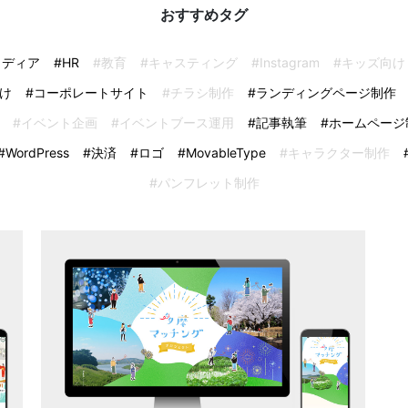
おすすめタグ
メディア
#HR
#教育
#キャスティング
#Instagram
#キッズ向け
け
#コーポレートサイト
#チラシ制作
#ランディングページ制作
#イベント企画
#イベントブース運用
#記事執筆
#ホームページ
#WordPress
#決済
#ロゴ
#MovableType
#キャラクター制作
#パンフレット制作