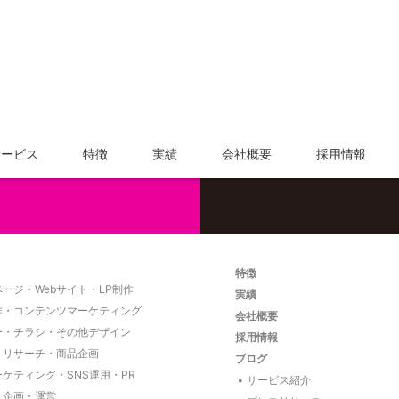
サービス内容や料金については、
お気軽にご相談く
サービス
特徴
実績
会社概要
採用情報
特徴
ージ・Webサイト・LP制作
実績
作・コンテンツマーケティング
会社概要
ー・チラシ・その他デザイン
採用情報
・リサーチ・商品企画
ブログ
ーケティング・SNS運用・PR
サービス紹介
ト企画・運営