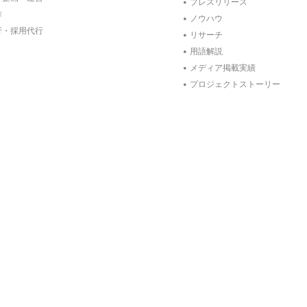
プレスリリース
作
ノウハウ
行・採用代行
リサーチ
用語解説
メディア掲載実績
プロジェクトストーリー