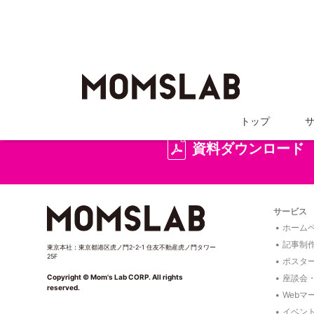
詳しい
トップ
資料ダウンロード
サービス
ホームペ
記事制
東京本社：東京都港区虎ノ門2-2-1 住友不動産虎ノ門タワー
25F
ポスタ
座談会
Copyright © Mom's Lab CORP. All rights
reserved.
Webマ
イベン