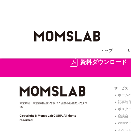
詳しい
トップ
資料ダウンロード
サービス
ホームペ
記事制
東京本社：東京都港区虎ノ門2-2-1 住友不動産虎ノ門タワー
25F
ポスタ
座談会
Copyright © Mom's Lab CORP. All rights
reserved.
Webマ
イベン