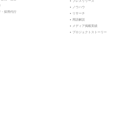
プレスリリース
作
ノウハウ
行・採用代行
リサーチ
用語解説
メディア掲載実績
プロジェクトストーリー