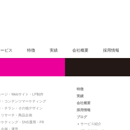
サービス内容や料金については、
お気軽にご相談く
サービス
特徴
実績
会社概要
採用情報
特徴
ージ・Webサイト・LP制作
実績
作・コンテンツマーケティング
会社概要
ー・チラシ・その他デザイン
採用情報
・リサーチ・商品企画
ブログ
ーケティング・SNS運用・PR
サービス紹介
ト企画・運営