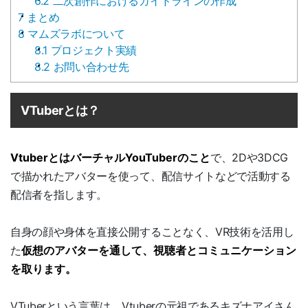
6.2
二次創作におけるガイドラインの作成
7
まとめ
8
マムズラボについて
8.1
プロジェクト実績
8.2
お問い合わせ先
VTuberとは？
VtuberとはバーチャルYouTuberのこと
で、2Dや3DCG
で描かれたアバターを使って、配信サイトなどで活動する
配信者を指します。
自身の顔や身体を直接公開することなく、VR技術を活用し
た
仮想のアバターを通して、視聴者とコミュニケーション
を取ります。
VTuberという言葉は、Vtuberの元祖であるキズナアイさん