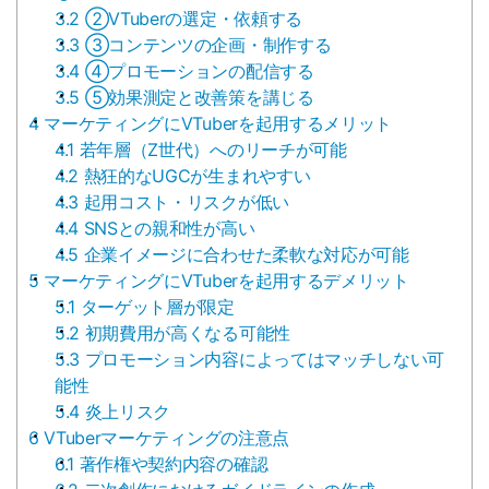
3.2
②VTuberの選定・依頼する
3.3
③コンテンツの企画・制作する
3.4
④プロモーションの配信する
3.5
⑤効果測定と改善策を講じる
4
マーケティングにVTuberを起用するメリット
4.1
若年層（Z世代）へのリーチが可能
4.2
熱狂的なUGCが生まれやすい
4.3
起用コスト・リスクが低い
4.4
SNSとの親和性が高い
4.5
企業イメージに合わせた柔軟な対応が可能
5
マーケティングにVTuberを起用するデメリット
5.1
ターゲット層が限定
5.2
初期費用が高くなる可能性
5.3
プロモーション内容によってはマッチしない可
能性
5.4
炎上リスク
6
VTuberマーケティングの注意点
6.1
著作権や契約内容の確認