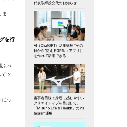
代表取締役交代のお知らせ
しま
ングを行
AI（ChatGPT）活用講座 “その
日から”使えるGPTs（アプリ）
を作れて活用できる
選ぶべ
してツ
当事者目線で身近に感じやすい
トにつ
クリエイティブを目指して、
「Mizuno Life & Health」のIns
tagram運用