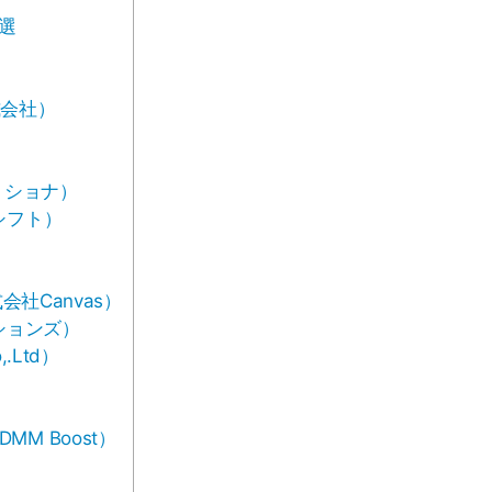
選
）
式会社）
ミショナ）
シフト）
（株式会社Canvas）
ションズ）
.Ltd）
M Boost）