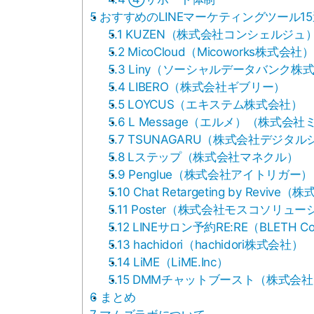
5
おすすめのLINEマーケティングツール15
5.1
KUZEN（株式会社コンシェルジュ
5.2
MicoCloud（Micoworks株式会社）
5.3
Liny（ソーシャルデータバンク株
5.4
LIBERO（株式会社ギブリー）
5.5
LOYCUS（エキステム株式会社）
5.6
L Message（エルメ）（株式会社
5.7
TSUNAGARU（株式会社デジタル
5.8
Lステップ（株式会社マネクル）
5.9
Penglue（株式会社アイトリガー）
5.10
Chat Retargeting by Revive
5.11
Poster（株式会社モスコソリュー
5.12
LINEサロン予約RE:RE（BLETH Co,
5.13
hachidori（hachidori株式会社）
5.14
LiME（LiME.Inc）
5.15
DMMチャットブースト（株式会社DM
6
まとめ