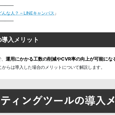
————
どんな人？ – LINEキャンパス
」
————
の導入メリット
運用にかかる工数の削減やCVR率の向上が可能にな
で、
こからは導入した場合のメリットについて解説します。