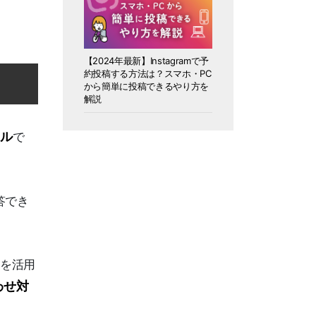
【2024年最新】Instagramで予
約投稿する方法は？スマホ・PC
から簡単に投稿できるやり方を
解説
ール
で
答でき
ルを活用
わせ対