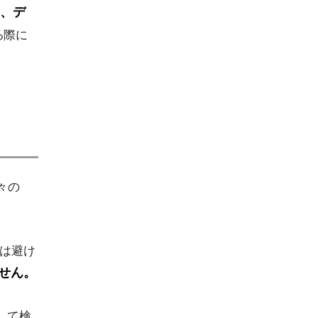
め、デ
る際に
個々の
とは避け
ません。
して検