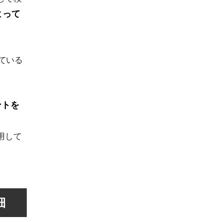
よって
せている
ントを
利用して
細