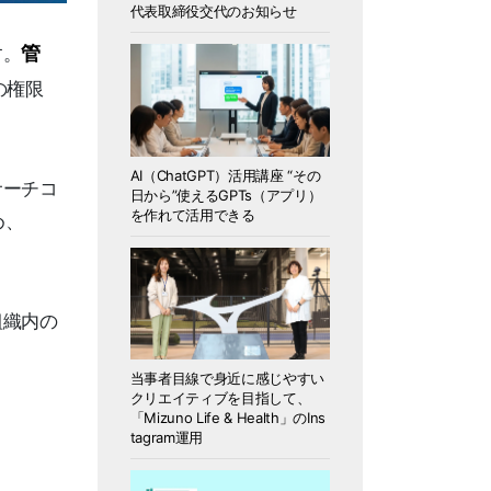
代表取締役交代のお知らせ
管
す。
の権限
AI（ChatGPT）活用講座 “その
サーチコ
日から”使えるGPTs（アプリ）
を作れて活用できる
め、
組織内の
当事者目線で身近に感じやすい
クリエイティブを目指して、
「Mizuno Life & Health」のIns
tagram運用