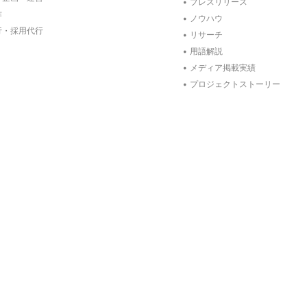
プレスリリース
作
ノウハウ
行・採用代行
リサーチ
用語解説
メディア掲載実績
プロジェクトストーリー