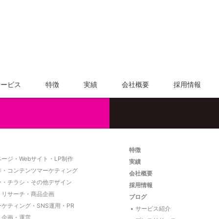
サービス内容や料金については、
お気軽にご相談く
サービス
特徴
実績
会社概要
採用情報
特徴
ージ・Webサイト・LP制作
実績
作・コンテンツマーケティング
会社概要
ー・チラシ・その他デザイン
採用情報
・リサーチ・商品企画
ブログ
ーケティング・SNS運用・PR
サービス紹介
ト企画・運営