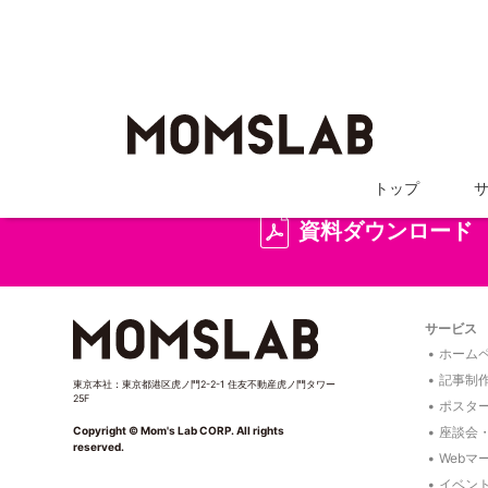
詳しい
トップ
資料ダウンロード
サービス
ホームペ
記事制
東京本社：東京都港区虎ノ門2-2-1 住友不動産虎ノ門タワー
25F
ポスタ
座談会
Copyright © Mom's Lab CORP. All rights
reserved.
Webマ
イベン