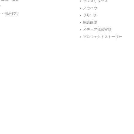
プレスリリース
作
ノウハウ
行・採用代行
リサーチ
用語解説
メディア掲載実績
プロジェクトストーリー