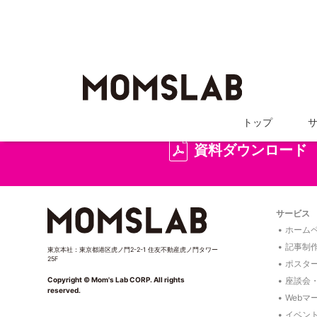
詳しい
トップ
資料ダウンロード
サービス
ホームペ
記事制
東京本社：東京都港区虎ノ門2-2-1 住友不動産虎ノ門タワー
25F
ポスタ
座談会
Copyright © Mom's Lab CORP. All rights
reserved.
Webマ
イベン