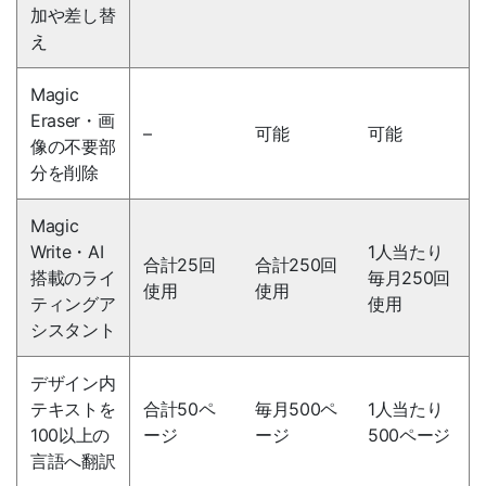
加や差し替
え
Magic
Eraser・画
–
可能
可能
像の不要部
分を削除
Magic
Write・AI
1人当たり
合計25回
合計250回
搭載のライ
毎月250回
使用
使用
ティングア
使用
シスタント
デザイン内
テキストを
合計50ペ
毎月500ペ
1人当たり
100以上の
ージ
ージ
500ページ
言語へ翻訳