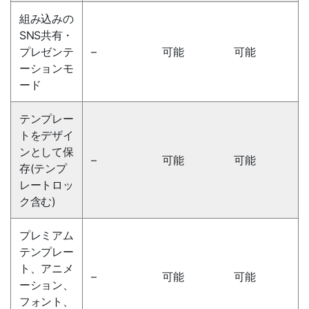
組み込みの
SNS共有・
プレゼンテ
–
可能
可能
ーションモ
ード
テンプレー
トをデザイ
ンとして保
–
可能
可能
存(テンプ
レートロッ
ク含む)
プレミアム
テンプレー
ト、アニメ
–
可能
可能
ーション、
フォント、