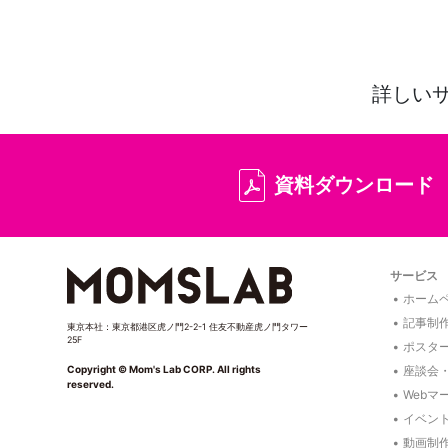
詳しい
資料ダウンロード
サービス
ホームペ
記事制
東京本社：東京都港区虎ノ門2-2-1 住友不動産虎ノ門タワー
25F
ポスタ
座談会
Copyright © Mom's Lab CORP. All rights
reserved.
Webマ
イベン
動画制