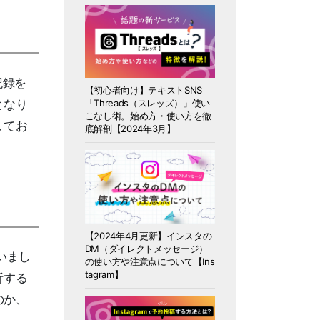
記録を
【初心者向け】テキストSNS
となり
「Threads（スレッズ）」使い
こなし術。始め方・使い方を徹
してお
底解剖【2024年3月】
【2024年4月更新】インスタの
DM（ダイレクトメッセージ）
いまし
の使い方や注意点について【Ins
tagram】
析する
のか、