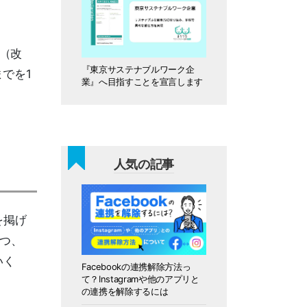
n（改
『東京サステナブルワーク企
までを1
業』へ目指すことを宣言します
人気の記事
を掲げ
いつ、
いく
Facebookの連携解除方法っ
て？Instagramや他のアプリと
の連携を解除するには