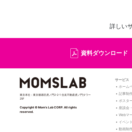
詳しい
資料ダウンロード
サービス
ホームペ
記事制
東京本社：東京都港区虎ノ門2-2-1 住友不動産虎ノ門タワー
25F
ポスタ
座談会
Copyright © Mom's Lab CORP. All rights
reserved.
Webマ
イベン
動画制