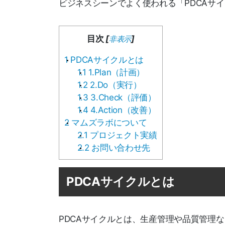
ビジネスシーンでよく使われる「PDCAサ
目次
[
]
非表示
1
PDCAサイクルとは
1.1
1.Plan（計画）
1.2
2.Do（実行）
1.3
3.Check（評価）
1.4
4.Action（改善）
2
マムズラボについて
2.1
プロジェクト実績
2.2
お問い合わせ先
PDCAサイクルとは
PDCAサイクルとは、生産管理や品質管理